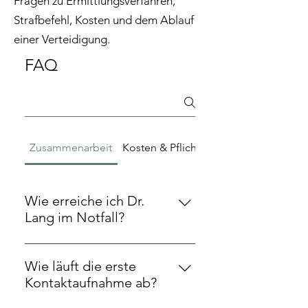
Fragen zu Ermittlungsverfahren,
Strafbefehl, Kosten und dem Ablauf
einer Verteidigung.
FAQ
Zusammenarbeit
Kosten & Pflichtverteidigung
Wie erreiche ich Dr.
Lang im Notfall?
Bei Durchsuchungen,
Verhaftungen oder anderen
Wie läuft die erste
dringenden Situationen bin ich
Kontaktaufnahme ab?
rund um die Uhr erreichbar: +49