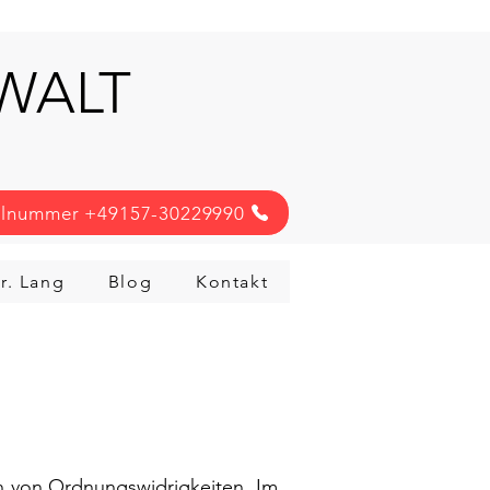
NWALT
llnummer +49157-30229990
r. Lang
Blog
Kontakt
en von Ordnungswidrigkeiten. Im