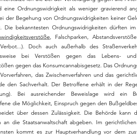
rd eine Ordnungswidrigkeit als weniger gravierend a
i der Begehung von Ordnungswidrigkeiten keiner Geld-
 Die bekanntesten Ordnungswidrigkeiten dürften im 
windigkeitsverstöße
, Falschparken, Abstandsverstöß
Verbot...). Doch auch außerhalb des Straßenverkeh
ielsweise bei Verstößen gegen das Lebens- und 
tößen gegen das Konsumcannabisgesetz. Das Ordnungswi
s Vorverfahren, das Zwischenverfahren und das gerichtl
de den Sachverhalt.
Der Betroffene erhält in der Rege
rung).
Bei ausreichender Beweislage wird ein Bu
ffene die Möglichkeit, Einspruch gegen den Bußgeldbe
heidet über dessen Zulässigkeit. Die Behörde kann 
 an die Staatsanwaltschaft abgeben. Im gerichtliche
sten kommt es zur Hauptverhandlung vor dem zust