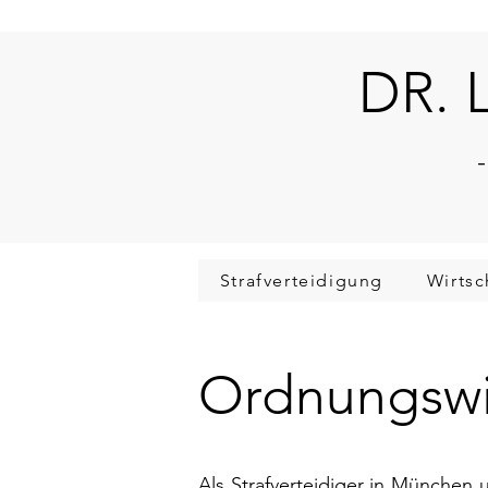
DR. 
-
Strafverteidigung
Wirtsc
Ordnungswi
Als Strafverteidiger in München 