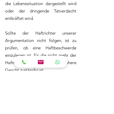
die Lebenssituation dargestellt wird
oder der dringende Tatverdacht
entkräftet wird.
Sollte der Haftrichter unserer
Argumentation nicht folgen, ist zu
prüfen, ob eine Haftbeschwerde
einzulegen ist, für die nicht mehr der
Haftrichter, sondern das nächsthöhere
Gericht zuständig ist.
Teilweise neigen die
Ermittlungsrichter dazu, vorschnell
Haftbefehle zu erlassen, die dann
anschließend aufgehoben werden