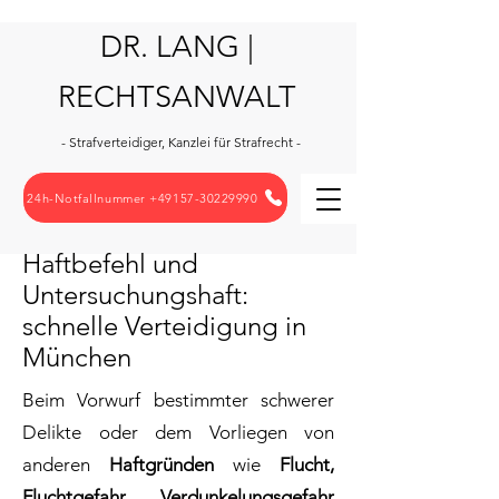
DR. LANG |
RECHTSANWALT
- Strafverteidiger, Kanzlei für Strafrecht -
24h-Notfallnummer +49157-30229990
Haftbefehl und
Untersuchungshaft:
schnelle Verteidigung in
München
Beim Vorwurf bestimmter schwerer
Delikte oder dem Vorliegen von
anderen
Haftgründen
wie
Flucht,
Fluchtgefahr,
Verdunkelungsgefahr