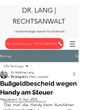
DR. LANG |
RECHTSANWALT
- Strafverteidiger, Kanzlei für Strafrecht -
24h-Notfallnummer +49157-30229990
Beitrag
Alle Beiträge
Dr. Matthias Lang
Alle Beiträge
15. Aug. 2024
2 Min. Lesezeit
Bußgeldbescheid wegen
Strafrecht
Handy am Steuer
Wirtschafts und Steuerstrafrecht
Aktualisiert:
8. Apr. 2025
Betäubungsmittelstrafrecht
Das man das Handy beim Autofahren 
Verkehrsstrafrecht