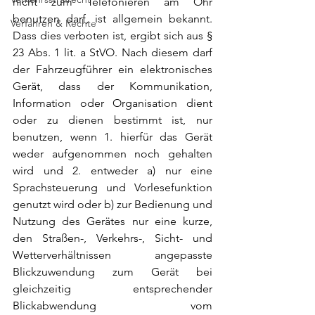
nicht zum Telefonieren am Ohr 
benutzen darf, ist allgemein bekannt. 
Verfahren & Rechte
Dass dies verboten ist, ergibt sich aus § 
23 Abs. 1 lit. a StVO. Nach diesem darf 
der Fahrzeugführer ein elektronisches 
Gerät, dass der Kommunikation, 
Information oder Organisation dient 
oder zu dienen bestimmt ist, nur  
benutzen, wenn 1. hierfür das Gerät  
weder aufgenommen noch gehalten 
wird und 2. entweder a) nur eine 
Sprachsteuerung und Vorlesefunkti
on 
genutzt wird oder b) 
zur Bedienung und 
Nutzung des Gerätes nur eine kurze, 
den Straßen-, Verkehrs-, Sicht- und 
Wetterverhältnissen angepasste 
Blickzuwendung zum Gerät bei 
gleichzeitig entsprechender 
Blickabwendung vom 