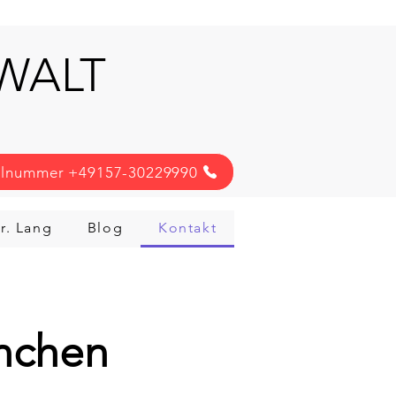
NWALT
llnummer +49157-30229990
r. Lang
Blog
Kontakt
ünchen