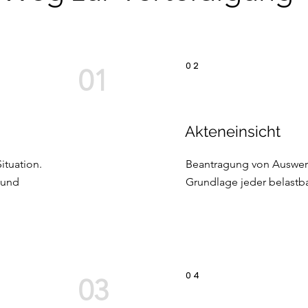
0 2
01
Akteneinsicht
Situation.
Beantragung von Auswert
 und
Grundlage jeder belastba
0 4
03