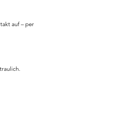
akt auf – per
rtraulich.