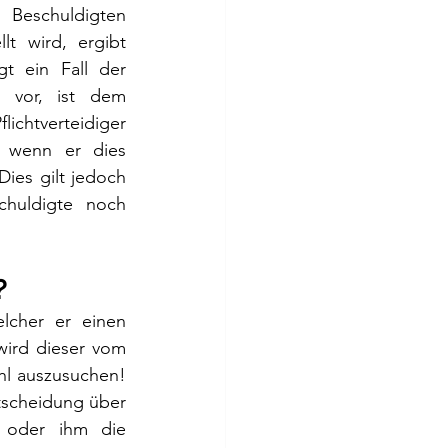
Beschuldigten 
llt wird, ergibt 
gt ein Fall der 
 vor, ist dem 
htverteidiger 
, wenn er dies 
ies gilt jedoch 
huldigte noch 
?
lcher er einen 
wird dieser vom 
hl auszusuchen! 
tscheidung über 
 oder ihm die 