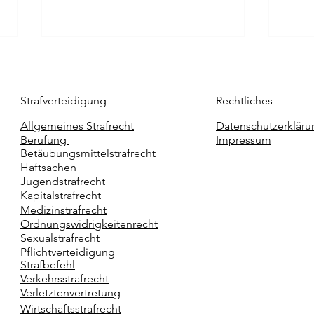
Strafverteidigung
Rechtliches
Allgemeines Strafrecht
Datenschutzerkläru
Berufung
Impressum
Betäubungsmittelstrafrecht
Haftsachen
Was tun bei Verhaftung? -
Verb
Jugendstrafrecht
Hilfe bei Verhaftung durch
Kind
Kapitalstrafrecht
Strafverteidiger
Stra
Medizinstrafrecht
Ordnungswidrigkeitenrecht
Sexualstrafrecht
Pflichtverteidigung
Strafbefehl
Verkehrsstrafrecht
Verletztenvertretung
Wirtschaftsstrafrecht