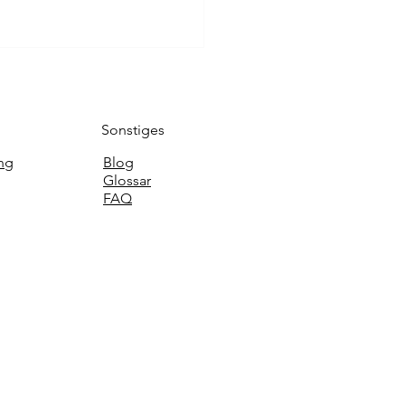
Sonstiges
ng
Blog
Glossar
FAQ
reitung und Besitz von
erpornografie -
fverteidiger München