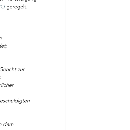
PO
 geregelt. 
m 
et;
ericht zur 
;
licher 
eschuldigten 
in dem 