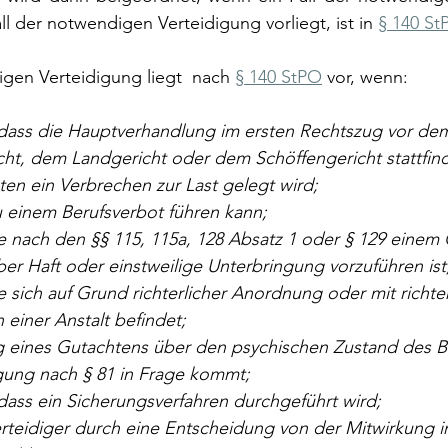
ll der notwendigen Verteidigung vorliegt, ist in 
§ 140 St
igen Verteidigung liegt  nach 
§ 140 StPO
 vor, wenn:
, dass die Hauptverhandlung im ersten Rechtszug vor de
ht, dem Landgericht oder dem Schöffengericht stattfind
en ein Verbrechen zur Last gelegt wird;
u einem Berufsverbot führen kann;
e nach den §§ 115, 115a, 128 Absatz 1 oder § 129 einem G
er Haft oder einstweilige Unterbringung vorzuführen ist
 sich auf Grund richterlicher Anordnung oder mit richter
einer Anstalt befindet;
g eines Gutachtens über den psychischen Zustand des B
gung nach § 81 in Frage kommt;
 dass ein Sicherungsverfahren durchgeführt wird;
erteidiger durch eine Entscheidung von der Mitwirkung 