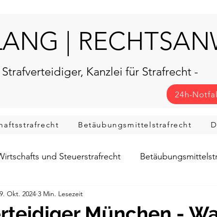
LANG | RECHTSA
 Strafverteidiger, Kanzlei für Strafrecht -
24h-Notfa
haftsstrafrecht
Betäubungsmittelstrafrecht
D
Wirtschafts und Steuerstrafrecht
Betäubungsmittelstr
9. Okt. 2024
3 Min. Lesezeit
ahren & Rechte
erteidiger München - W