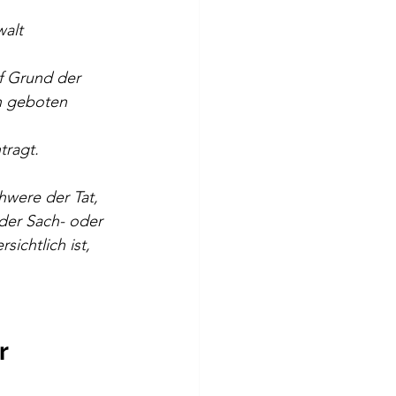
alt 
f Grund der 
n geboten 
tragt.
hwere der Tat, 
der Sach- oder 
ichtlich ist, 
 
r 