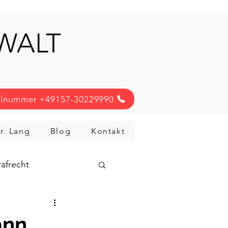
NWALT
llnummer +49157-30229990
r. Lang
Blog
Kontakt
afrecht
ann