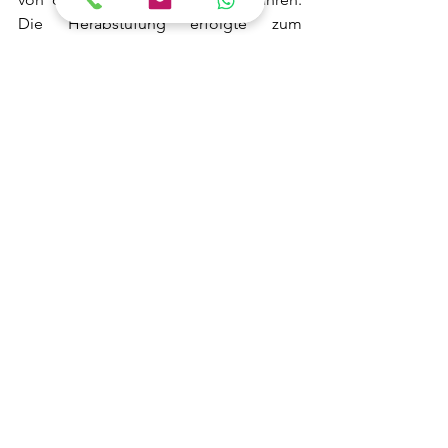
Die Herabstufung erfolgte zum 
28.06.2024.
V. Fazit
Die Neuregelung korrigiert das, was 
2021 falsch gemacht wurde. Der 
individuelle Schuldvorwurf darf nicht 
außer Acht gelassen werden, daher sind 
die erfolgten Änderungen zu 
begrüßen. Mit den Änderungen kann 
die Verteidigung wieder darauf 
hinwirken, dass Verfahren ohne 
öffentliche Hauptverhandlung nach 
§
§ 153,
153a StPO
 eingestellt oder im 
Wege eines Strafbefehls beendet 
werden. 
Gerne können Sie mich beim Vorwurf 