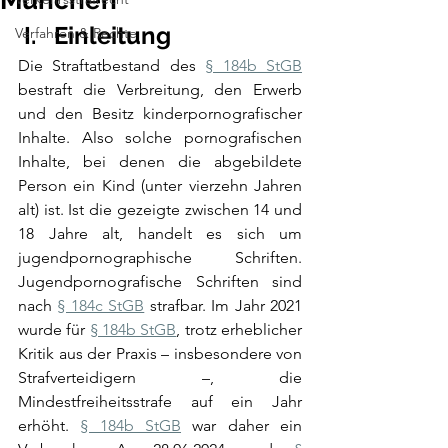
München
 I.   Einleitung
Verfahren & Rechte
Die Straftatbestand des 
§ 184b StGB
bestraft die Verbreitung, den Erwerb 
und den Besitz kinderpornografischer 
Inhalte. Also solche pornografischen 
Inhalte, bei denen die abgebildete 
Person ein Kind (unter vierzehn Jahren 
alt) ist. Ist die gezeigte zwischen 14 und 
18 Jahre alt, handelt es sich um 
jugendpornographische Schriften. 
Jugendpornografische Schriften sind 
nach 
§ 184c StGB
 strafbar. Im Jahr 2021 
wurde für 
§ 184b StGB
, trotz erheblicher 
Kritik aus der Praxis – insbesondere von 
Strafverteidigern –, die 
Mindestfreiheitsstrafe auf ein Jahr 
erhöht. 
§ 184b StGB
 war daher ein 