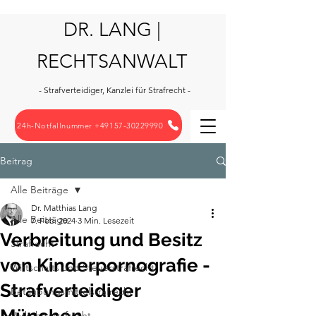
DR. LANG |
RECHTSANWALT
- Strafverteidiger, Kanzlei für Strafrecht -
24h-Notfallnummer +49157-30229990
Beitrag
Alle Beiträge
Dr. Matthias Lang
Alle Beiträge
7. Feb. 2024
3 Min. Lesezeit
Verbreitung und Besitz
Strafrecht
von Kinderpornografie -
Wirtschafts und Steuerstrafrecht
Strafverteidiger
Betäubungsmittelstrafrecht
Verkehrsstrafrecht