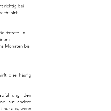
t richtig bei 
acht sich 
eldstrafe. In 
einem 
chs Monaten bis 
rft dies häufig 
abführung den 
ng auf andere 
t nur aus, wenn 