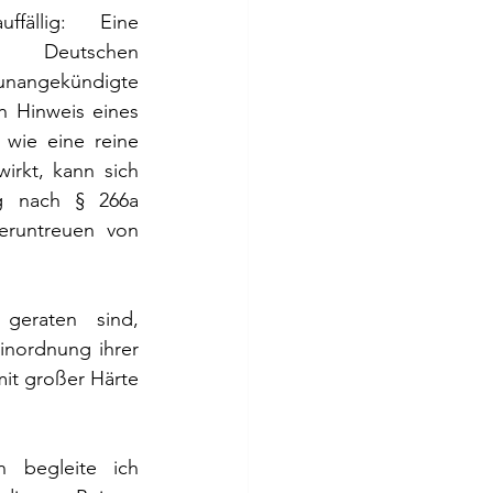
ällig: Eine 
 Deutschen 
unangekündigte 
n Hinweis eines 
 wie eine reine 
irkt, kann sich 
ng nach § 266a 
eruntreuen von 
geraten sind, 
nordnung ihrer 
it großer Härte 
n begleite ich 