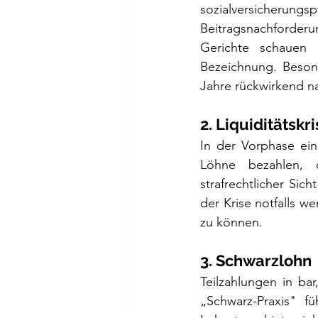
sozialversicheru
Beitragsnachforder
Gerichte schauen d
Bezeichnung. Besond
Jahre rückwirkend n
2. Liquiditätskri
In der Vorphase ein
Löhne bezahlen, d
strafrechtlicher Sic
der Krise notfalls w
zu können.
3. Schwarzlohn
Teilzahlungen in ba
„Schwarz-Praxis" f