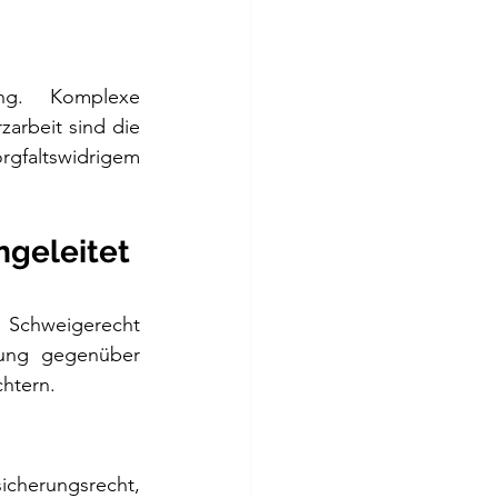
g. Komplexe 
rbeit sind die 
gfaltswidrigem 
ngeleitet 
 Schweigerecht 
rung gegenüber 
chtern.
herungsrecht, 