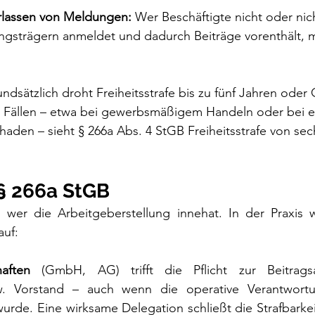
erlassen von Meldungen:
 Wer Beschäftigte nicht oder nich
ngsträgern anmeldet und dadurch Beiträge vorenthält, m
ndsätzlich droht Freiheitsstrafe bis zu fünf Jahren oder G
 Fällen – etwa bei gewerbsmäßigem Handeln oder bei 
aden – sieht § 266a Abs. 4 StGB Freiheitsstrafe von se
s § 266a StGB
 wer die Arbeitgeberstellung innehat. In der Praxis wi
uf:
haften
 (GmbH, AG) trifft die Pflicht zur Beitrags
w. Vorstand – auch wenn die operative Verantwortu
urde. Eine wirksame Delegation schließt die Strafbarkei