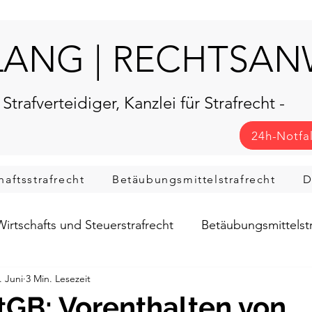
LANG | RECHTSA
 Strafverteidiger, Kanzlei für Strafrecht -
24h-Notfa
haftsstrafrecht
Betäubungsmittelstrafrecht
D
Wirtschafts und Steuerstrafrecht
Betäubungsmittelstr
. Juni
3 Min. Lesezeit
ahren & Rechte
tGB: Vorenthalten von