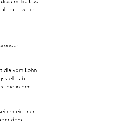
diesem Beitrag 
 allem – welche 
ierenden 
rt die vom Lohn 
sstelle ab – 
t die in der 
seinen eigenen 
nüber dem 