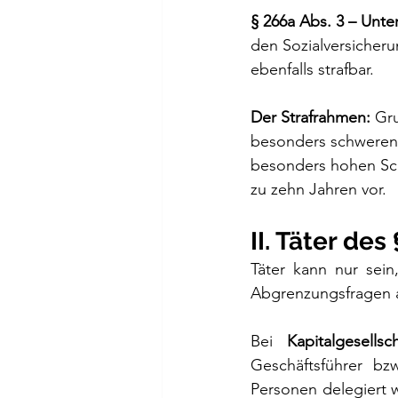
§ 266a Abs. 3 – Unt
den Sozialversicheru
ebenfalls strafbar.
Der Strafrahmen:
 Gru
besonders schweren
besonders hohen Sch
zu zehn Jahren vor.
II. Täter de
Täter kann nur sein,
Abgrenzungsfragen a
Bei 
Kapitalgesellsc
Geschäftsführer bz
Personen delegiert w