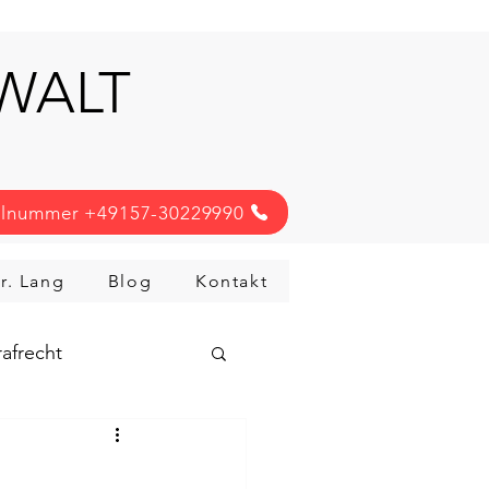
NWALT
llnummer +49157-30229990
r. Lang
Blog
Kontakt
afrecht