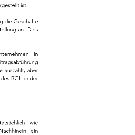
estellt ist.
g die Geschäfte 
ellung an. Dies 
nternehmen in 
tragsabführung 
 auszahlt, aber 
 des BGH in der 
tsächlich wie 
achhinein ein 