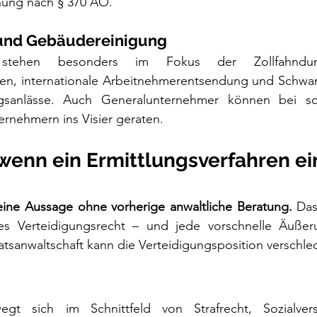
hung nach § 370 AO.
und Gebäudereinigung
stehen besonders im Fokus der Zollfahndun
n, internationale Arbeitnehmerentsendung und Schwarza
ngsanlässe. Auch Generalunternehmer können bei sor
rnehmern ins Visier geraten.
 wenn ein Ermittlungsverfahren ei
eine Aussage ohne vorherige anwaltliche Beratung.
 Das
les Verteidigungsrecht – und jede vorschnelle Äuße
aatsanwaltschaft kann die Verteidigungsposition verschle
 sich im Schnittfeld von Strafrecht, Sozialversic